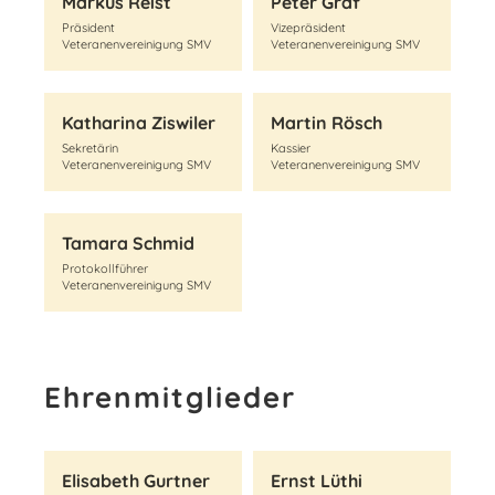
Markus Reist
Peter Graf
Präsident
Vizepräsident
Veteranenvereinigung SMV
Veteranenvereinigung SMV
Katharina Ziswiler
Martin Rösch
Sekretärin
Kassier
Veteranenvereinigung SMV
Veteranenvereinigung SMV
Tamara Schmid
Protokollführer
Veteranenvereinigung SMV
Ehrenmitglieder
Elisabeth Gurtner
Ernst Lüthi